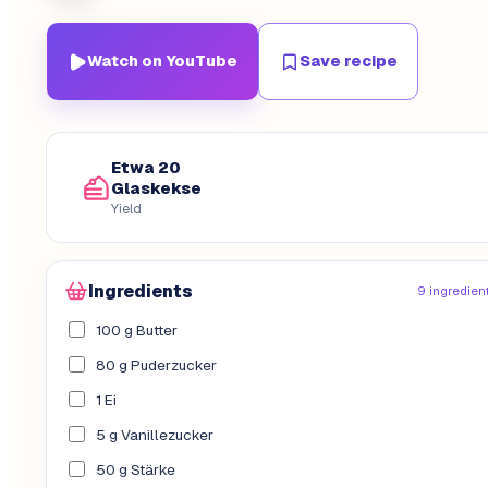
Watch on YouTube
Save recipe
Etwa 20
Glaskekse
Yield
Ingredients
9 ingredien
100 g Butter
80 g Puderzucker
1 Ei
5 g Vanillezucker
50 g Stärke