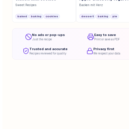
Sweet Recipes
Backen mit Herz
baked
baking
cookies
dessert
baking
pie
No ads or pop-ups
Easy to save
Just the recipe
Print or save as PDF
Trusted and accurate
Privacy first
Recipes reviewed for quality
We respect your data