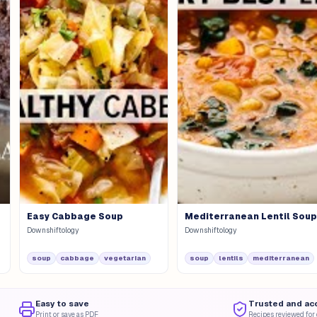
Easy Cabbage Soup
Mediterranean Lentil Sou
Downshiftology
Downshiftology
soup
cabbage
vegetarian
soup
lentils
mediterranean
Easy to save
Trusted and ac
Print or save as PDF
Recipes reviewed for 