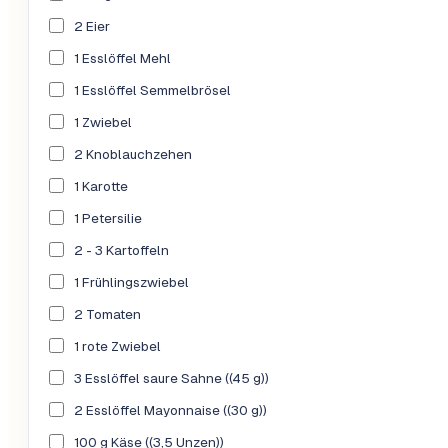
2 Eier
1 Esslöffel Mehl
1 Esslöffel Semmelbrösel
1 Zwiebel
2 Knoblauchzehen
1 Karotte
1 Petersilie
2 - 3 Kartoffeln
1 Frühlingszwiebel
2 Tomaten
1 rote Zwiebel
3 Esslöffel saure Sahne ((45 g))
2 Esslöffel Mayonnaise ((30 g))
100 g Käse ((3,5 Unzen))