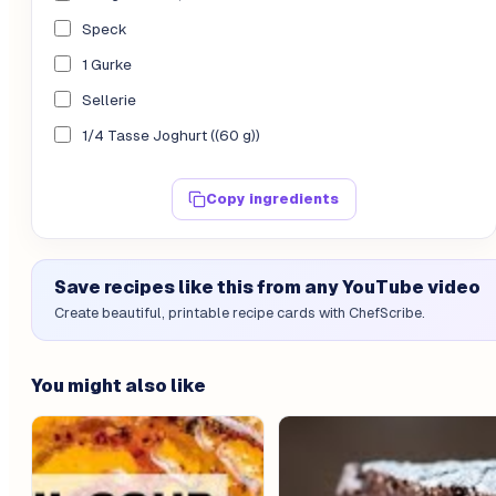
Speck
1 Gurke
Sellerie
1/4 Tasse Joghurt ((60 g))
Copy ingredients
Save recipes like this from any YouTube video
Create beautiful, printable recipe cards with ChefScribe.
You might also like