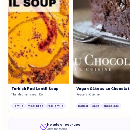
Turkish Red Lentil Soup
Vegan Gâteau au Chocolat
The Mediterranean Dish
Peaceful Cuisine
lentils
meal prep
red lentils
baked
cake
chocolate
No ads or pop-ups
Just the recipe