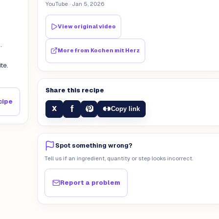
YouTube
· Jan 5, 2026
View original video
.
More from
Kochen mit Herz
te.
Share this recipe
cipe
f
X
Copy link
Spot something wrong?
Tell us if an ingredient, quantity or step looks incorrect.
Report a problem