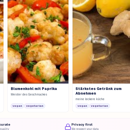
p
Blumenkohl mit Paprika
Stärkstes Getränk zum
Abnehmen
Meister des Geschmackes
meine leckere küche
vegan
vegetarian
vegan
vegetarian
curate
Privacy first
quality
We respect your data