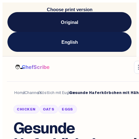
Choose print version
Original
English
Home
/
Channels
/
Köstlich mit Eugene
/
CHICKEN
OATS
EGGS
Gesunde