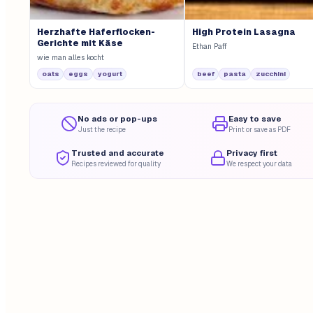
Herzhafte Haferflocken-
High Protein Lasagna
Gerichte mit Käse
Ethan Paff
wie man alles kocht
oats
eggs
yogurt
beef
pasta
zucchini
No ads or pop-ups
Easy to save
Just the recipe
Print or save as PDF
Trusted and accurate
Privacy first
Recipes reviewed for quality
We respect your data