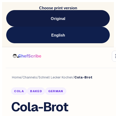
Choose print version
Original
English
Home
/
Channels
/
Schnell Lecker Kochen
/
Cola-Brot
COLA
BAKED
GERMAN
Cola-Brot