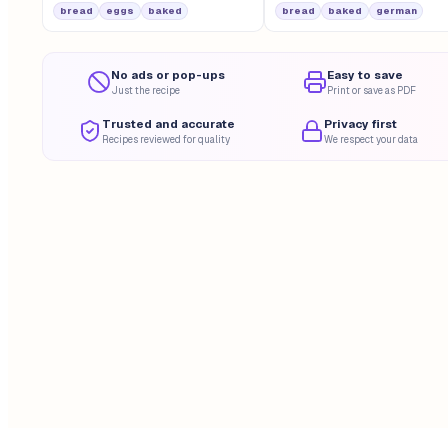
bread
eggs
baked
bread
baked
german
No ads or pop-ups
Easy to save
Just the recipe
Print or save as PDF
Trusted and accurate
Privacy first
Recipes reviewed for quality
We respect your data