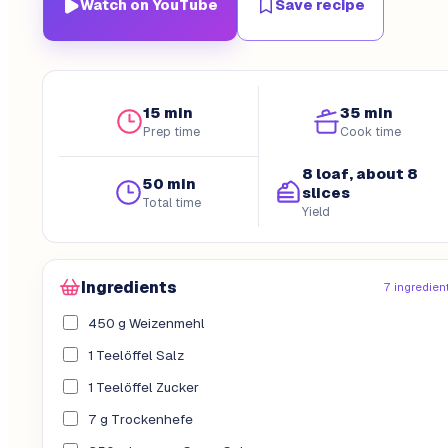
Watch on YouTube
Save recipe
15 min
35 min
Prep time
Cook time
8 loaf, about 8
50 min
slices
Total time
Yield
Ingredients
7 ingredien
450 g Weizenmehl
1 Teelöffel Salz
1 Teelöffel Zucker
7 g Trockenhefe