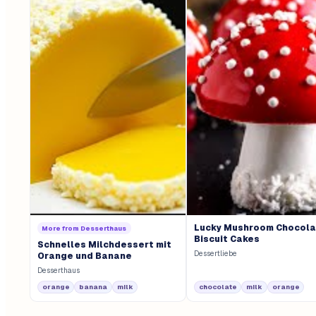
Lucky Mushroom Chocol
More from
Desserthaus
Biscuit Cakes
Schnelles Milchdessert mit
Dessertliebe
Orange und Banane
Desserthaus
orange
banana
milk
chocolate
milk
orange