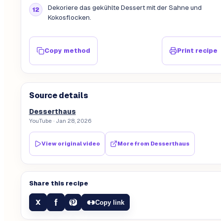
Dekoriere das gekühlte Dessert mit der Sahne und
Kokosflocken.
Copy method
Print recipe
Source details
Desserthaus
YouTube
· Jan 28, 2026
View original video
More from
Desserthaus
Share this recipe
f
X
Copy link