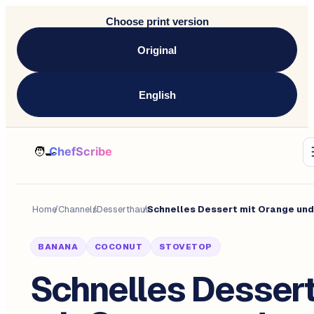
Choose print version
Original
English
Home
/
Channels
/
Desserthaus
/
BANANA
COCONUT
STOVETOP
Schnelles Desser